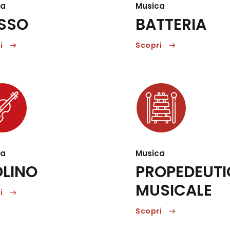
ca
Musica
SSO
BATTERIA
i
Scopri
ca
Musica
OLINO
PROPEDEUT
MUSICALE
i
Scopri